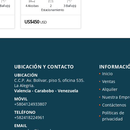
 Baño(s)
4 Alcobas
2
3 Baño(s)
Estacionamiento
US$450
USD
UBICACIÓN Y CONTACTO
INFORMACI
Inicio
UBICACIÓN
C.C.P. Av. Bolivar, piso 5, oficina 535.
Ventas
La Alegria.
Alquiler
Valencia - Carabobo - Venezuela
Nuestra Empr
MÓVIL
+5804124933807
Contáctenos
TELÉFONO
Políticas de
+582418224961
privacidad
EMAIL