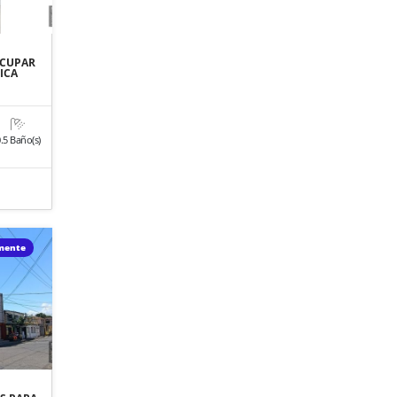
OCUPAR
ICA
.5 Baño(s)
o
amente