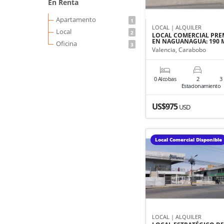
En Renta
Apartamento
1
LOCAL | ALQUILER
Local
2
LOCAL COMERCIAL PR
EN NAGUANAGUA: 190 
Oficina
3
Valencia, Carabobo
0 Alcobas
2
3
Estacionamiento
US$975
USD
Local Comercial Disponible
LOCAL | ALQUILER