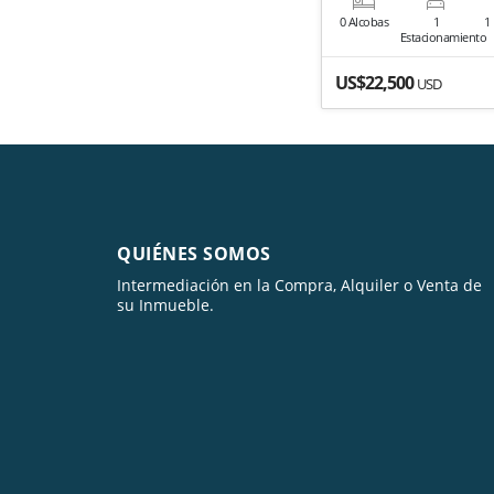
0 Alcobas
1
1
Estacionamiento
US$22,500
USD
QUIÉNES SOMOS
Intermediación en la Compra, Alquiler o Venta de
su Inmueble.