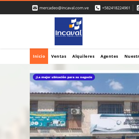
mercadeo@incaval.com.ve
+582418224961
Inicio
Ventas
Alquileres
Agentes
Nuest
¡La mejor ubicación para su negocio