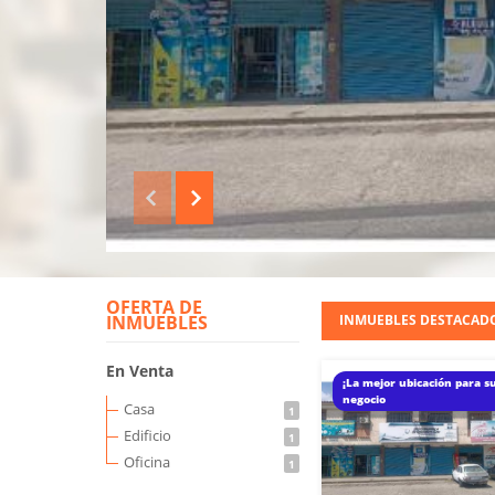
OFERTA DE
INMUEBLES
INMUEBLES
DESTACAD
En Venta
¡La mejor ubicación para s
negocio
Casa
1
Edificio
1
Oficina
1