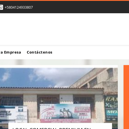
+5804124933807
ra Empresa
Contáctenos
¡