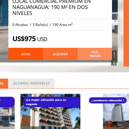
LOCAL COMERCIAL PREMIUM EN
NAGUANAGUA: 190 M² EN DOS
NIVELES
2
0 Alcobas / 3 Baño(s) / 190 Area m
US$975
USD
COD:
LOCAL
ALQUILER
9925264
OS
ÚLTIMOS
INMUEBLES
u
¡La mejor ubicación para su
¡ excelente ubicación !
negocio