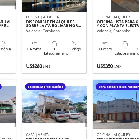
OFICINA | ALQUILER
OFICINA | ALQUILER
EMIUM
DISPONIBLE EN ALQUILER
OFICINA LISTA PARA 
M² E…
SOBRE LA AV. BOLIVAR NOR…
Y CON PLANTA ELECTR
Valencia, Carabobo
Valencia, Carabobo
 Baño(s)
0 Alcobas
1
1 Baño(s)
0 Alcobas
1
0
Estacionamiento
Estacionamient
US$280
US$350
USD
USD
¡ excelente ubicación !
para establecerse rapid
CASA | VENTA
OFICINA | ALQUILER