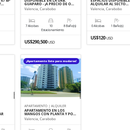
 47 M²
DISPONIBLE EN LA URB.
ESPACIOS DISPONIBLE
Y…
GUAPARO - ¡A PRECIO DE O…
ALQUILAR AL SECTO…
Valencia, Carabobo
Valencia, Carabobo
7 Alcobas
10
8 Baño(s)
0 Alcobas
1 Baño(s)
Estacionamiento
US$120
USD
US$290,500
USD
¡Apartamento listo para mudarse!
APARTAMENTO | ALQUILER
-
APARTAMENTO EN LOS
AR
MANGOS CON PLANTA Y PO…
Valencia, Carabobo